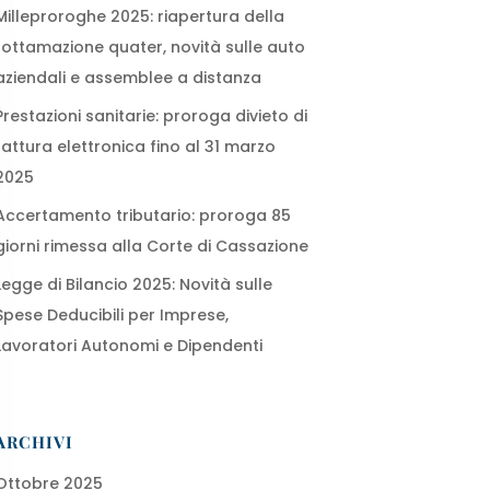
Milleproroghe 2025: riapertura della
rottamazione quater, novità sulle auto
aziendali e assemblee a distanza
Prestazioni sanitarie: proroga divieto di
fattura elettronica fino al 31 marzo
2025
Accertamento tributario: proroga 85
giorni rimessa alla Corte di Cassazione
Legge di Bilancio 2025: Novità sulle
Spese Deducibili per Imprese,
Lavoratori Autonomi e Dipendenti
ARCHIVI
Ottobre 2025