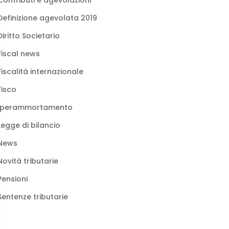
Contributi e agevolazioni
Definizione agevolata 2019
Diritto Societario
Fiscal news
Fiscalità internazionale
Fisco
Iperammortamento
Legge di bilancio
News
Novità tributarie
Pensioni
Sentenze tributarie