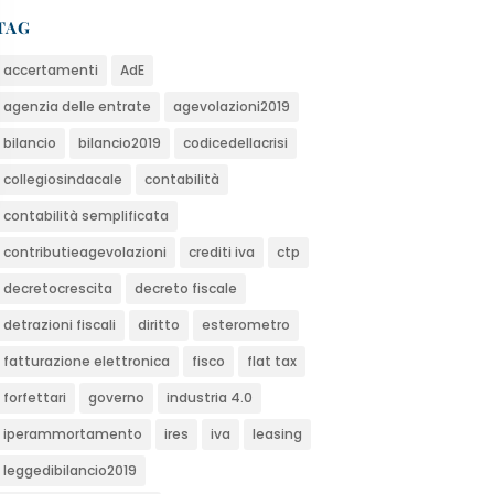
TAG
accertamenti
AdE
agenzia delle entrate
agevolazioni2019
bilancio
bilancio2019
codicedellacrisi
collegiosindacale
contabilità
contabilità semplificata
contributieagevolazioni
crediti iva
ctp
decretocrescita
decreto fiscale
detrazioni fiscali
diritto
esterometro
fatturazione elettronica
fisco
flat tax
forfettari
governo
industria 4.0
iperammortamento
ires
iva
leasing
leggedibilancio2019