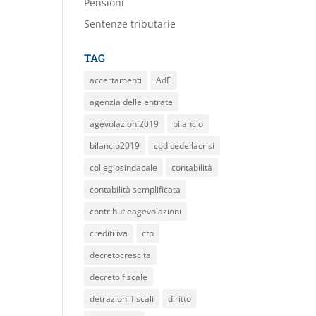
Pensioni
Sentenze tributarie
TAG
accertamenti
AdE
agenzia delle entrate
agevolazioni2019
bilancio
bilancio2019
codicedellacrisi
collegiosindacale
contabilità
contabilità semplificata
contributieagevolazioni
crediti iva
ctp
decretocrescita
decreto fiscale
detrazioni fiscali
diritto