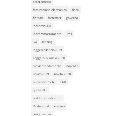
esterometro
fatturazione elettronica
fisco
flat tax
forfettari
governo
industria 4.0
iperammortamento
ires
iva
leasing
leggedibilancio2019
Legge di bilancio 2020
maxiemendamento
noprofit
novità2019
novità 2020
nuoviparametri
PMI
quota100
reddito cittadinanza
RestoalSud
revisori
rimborso iva