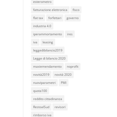
esterometro
fatturazione elettronica
fisco
flat tax
forfettari
governo
industria 4.0
iperammortamento
ires
iva
leasing
leggedibilancio2019
Legge di bilancio 2020
maxiemendamento
noprofit
novità2019
novità 2020
nuoviparametri
PMI
quota100
reddito cittadinanza
RestoalSud
revisori
rimborso iva