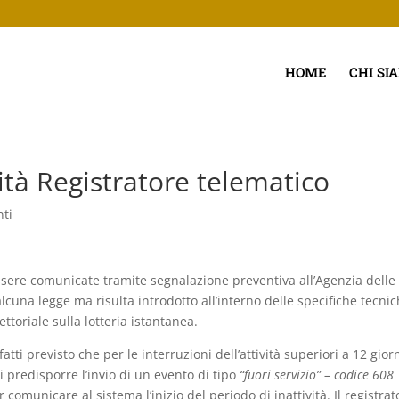
HOME
CHI SI
tà Registratore telematico
ti
ssere comunicate tramite segnalazione preventiva all’Agenzia delle
cuna legge ma risulta introdotto all’interno delle specifiche tecni
oriale sulla lotteria istantanea.
ti previsto che per le interruzioni dell’attività superiori a 12 giorni
i predisporre l’invio di un evento di tipo
“fuori servizio” – codice 608
r comunicare al sistema l’inizio del periodo di inattività. Il registrat