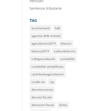
Pensioni
Sentenze tributarie
TAG
accertamenti
AdE
agenzia delle entrate
agevolazioni2019
bilancio
bilancio2019
codicedellacrisi
collegiosindacale
contabilità
contabilità semplificata
contributieagevolazioni
crediti iva
ctp
decretocrescita
decreto fiscale
detrazioni fiscali
diritto