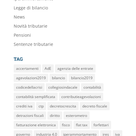
Legge di bilancio
News
Novità tributarie
Pensioni
Sentenze tributarie
TAG
accertamenti
AdE
agenzia delle entrate
agevolazioni2019
bilancio
bilancio2019
codicedellacrisi
collegiosindacale
contabilità
contabilità semplificata
contributieagevolazioni
crediti iva
ctp
decretocrescita
decreto fiscale
detrazioni fiscali
diritto
esterometro
fatturazione elettronica
fisco
flat tax
forfettari
governo
industria 4.0
iperammortamento
ires
iva