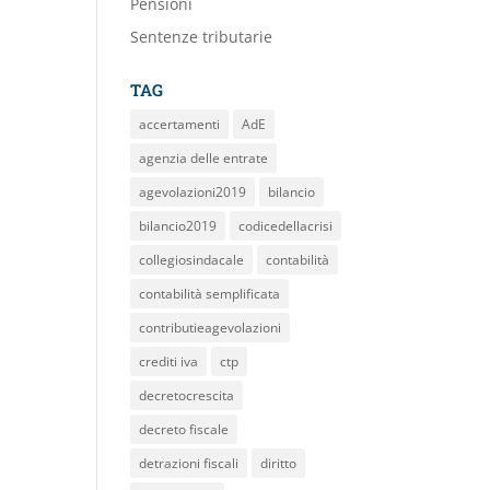
Pensioni
Sentenze tributarie
TAG
accertamenti
AdE
agenzia delle entrate
agevolazioni2019
bilancio
bilancio2019
codicedellacrisi
collegiosindacale
contabilità
contabilità semplificata
contributieagevolazioni
crediti iva
ctp
decretocrescita
decreto fiscale
detrazioni fiscali
diritto