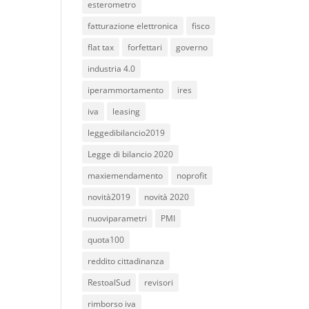
esterometro
fatturazione elettronica
fisco
flat tax
forfettari
governo
industria 4.0
iperammortamento
ires
iva
leasing
leggedibilancio2019
Legge di bilancio 2020
maxiemendamento
noprofit
novità2019
novità 2020
nuoviparametri
PMI
quota100
reddito cittadinanza
RestoalSud
revisori
rimborso iva