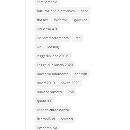
esterometro
fatturazione elettronica
fisco
flat tax
forfettari
governo
industria 4.0
iperammortamento
ires
iva
leasing
leggedibilancio2019
Legge di bilancio 2020
maxiemendamento
noprofit
novità2019
novità 2020
nuoviparametri
PMI
quota100
reddito cittadinanza
RestoalSud
revisori
rimborso iva