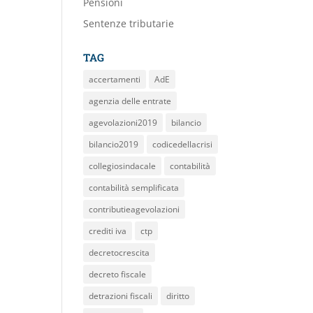
Pensioni
Sentenze tributarie
TAG
accertamenti
AdE
agenzia delle entrate
agevolazioni2019
bilancio
bilancio2019
codicedellacrisi
collegiosindacale
contabilità
contabilità semplificata
contributieagevolazioni
crediti iva
ctp
decretocrescita
decreto fiscale
detrazioni fiscali
diritto