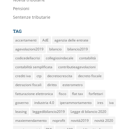
Pensioni
Sentenze tributarie
TAG
accertamenti
AdE
agenzia delle entrate
agevolazioni2019
bilancio
bilancio2019
codicedellacrisi
collegiosindacale
contabilità
contabilità semplificata
contributieagevolazioni
crediti iva
ctp
decretocrescita
decreto fiscale
detrazioni fiscali
diritto
esterometro
fatturazione elettronica
fisco
flat tax
forfettari
governo
industria 4.0
iperammortamento
ires
iva
leasing
leggedibilancio2019
Legge di bilancio 2020
maxiemendamento
noprofit
novità2019
novità 2020