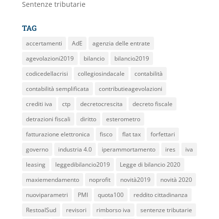
Sentenze tributarie
TAG
accertamenti
AdE
agenzia delle entrate
agevolazioni2019
bilancio
bilancio2019
codicedellacrisi
collegiosindacale
contabilità
contabilità semplificata
contributieagevolazioni
crediti iva
ctp
decretocrescita
decreto fiscale
detrazioni fiscali
diritto
esterometro
fatturazione elettronica
fisco
flat tax
forfettari
governo
industria 4.0
iperammortamento
ires
iva
leasing
leggedibilancio2019
Legge di bilancio 2020
maxiemendamento
noprofit
novità2019
novità 2020
nuoviparametri
PMI
quota100
reddito cittadinanza
RestoalSud
revisori
rimborso iva
sentenze tributarie