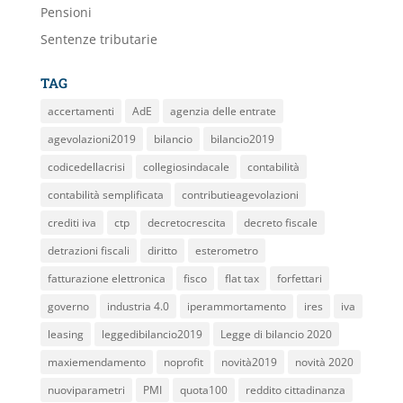
Pensioni
Sentenze tributarie
TAG
accertamenti
AdE
agenzia delle entrate
agevolazioni2019
bilancio
bilancio2019
codicedellacrisi
collegiosindacale
contabilità
contabilità semplificata
contributieagevolazioni
crediti iva
ctp
decretocrescita
decreto fiscale
detrazioni fiscali
diritto
esterometro
fatturazione elettronica
fisco
flat tax
forfettari
governo
industria 4.0
iperammortamento
ires
iva
leasing
leggedibilancio2019
Legge di bilancio 2020
maxiemendamento
noprofit
novità2019
novità 2020
nuoviparametri
PMI
quota100
reddito cittadinanza