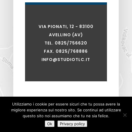
VIA PIONATI, 12 - 83100
AVELLINO (AV)
TEL. 0825/756620
FAX. 0825/768886
INFO@STUDIOTLC.IT
Utilizziamo i cookie per essere sicuri che tu possa avere la
migliore esperienza sul nostro sito. Se continui ad utilizzare
Studio Associato Legale e Tributario dei Dottori
questo sito noi assumiamo che tu ne sia felice.
Maurizio Fabrizio e Ettore Limone P.iva e C.F.
Ok
Privacy policy
02975600640
| Powered By
BEWebCenter