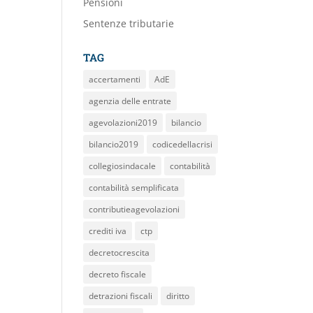
Pensioni
Sentenze tributarie
TAG
accertamenti
AdE
agenzia delle entrate
agevolazioni2019
bilancio
bilancio2019
codicedellacrisi
collegiosindacale
contabilità
contabilità semplificata
contributieagevolazioni
crediti iva
ctp
decretocrescita
decreto fiscale
detrazioni fiscali
diritto