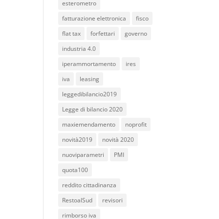
esterometro
fatturazione elettronica
fisco
flat tax
forfettari
governo
industria 4.0
iperammortamento
ires
iva
leasing
leggedibilancio2019
Legge di bilancio 2020
maxiemendamento
noprofit
novità2019
novità 2020
nuoviparametri
PMI
quota100
reddito cittadinanza
RestoalSud
revisori
rimborso iva