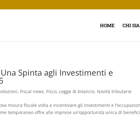
HOME
CHI SI
Una Spinta agli Investimenti e
5
volazioni
,
Fiscal news
,
Fisco
,
Legge di bilancio
,
Novità tributarie
va misura fiscale volta a incentivare gli investimenti e l’occupazio
gime temporaneo offre alle imprese un’opportunità unica di benefic