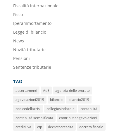
Fiscalità internazionale
Fisco
Iperammortamento
Legge di bilancio
News
Novità tributarie
Pensioni
Sentenze tributarie
TAG
accertamenti
AdE
agenzia delle entrate
agevolazioni2019
bilancio
bilancio2019
codicedellacrisi
collegiosindacale
contabilità
contabilità semplificata
contributieagevolazioni
crediti iva
ctp
decretocrescita
decreto fiscale