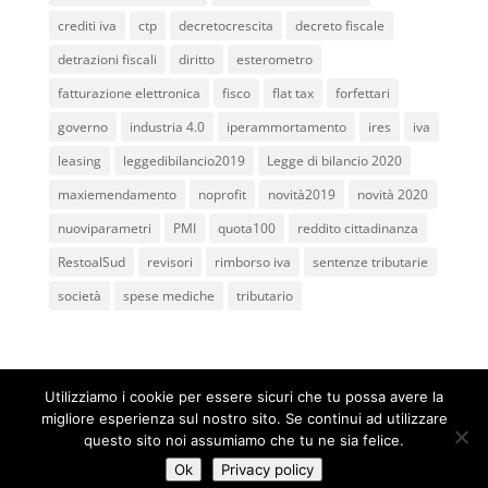
crediti iva
ctp
decretocrescita
decreto fiscale
detrazioni fiscali
diritto
esterometro
fatturazione elettronica
fisco
flat tax
forfettari
governo
industria 4.0
iperammortamento
ires
iva
leasing
leggedibilancio2019
Legge di bilancio 2020
maxiemendamento
noprofit
novità2019
novità 2020
nuoviparametri
PMI
quota100
reddito cittadinanza
RestoalSud
revisori
rimborso iva
sentenze tributarie
società
spese mediche
tributario
Utilizziamo i cookie per essere sicuri che tu possa avere la
migliore esperienza sul nostro sito. Se continui ad utilizzare
Studio Associato Legale e Tributario dei Dottori
questo sito noi assumiamo che tu ne sia felice.
Maurizio Fabrizio e Ettore Limone P.iva e C.F.
Ok
Privacy policy
02975600640
| Powered By
BEWebCenter