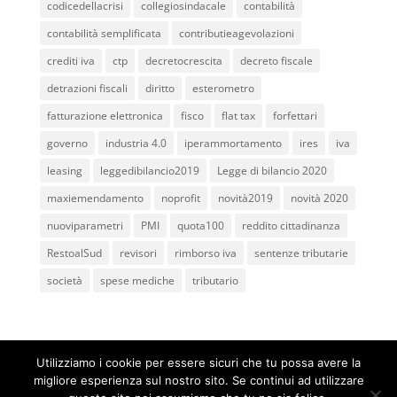
codicedellacrisi
collegiosindacale
contabilità
contabilità semplificata
contributieagevolazioni
crediti iva
ctp
decretocrescita
decreto fiscale
detrazioni fiscali
diritto
esterometro
fatturazione elettronica
fisco
flat tax
forfettari
governo
industria 4.0
iperammortamento
ires
iva
leasing
leggedibilancio2019
Legge di bilancio 2020
maxiemendamento
noprofit
novità2019
novità 2020
nuoviparametri
PMI
quota100
reddito cittadinanza
RestoalSud
revisori
rimborso iva
sentenze tributarie
società
spese mediche
tributario
Utilizziamo i cookie per essere sicuri che tu possa avere la
migliore esperienza sul nostro sito. Se continui ad utilizzare
Studio Associato Legale e Tributario dei Dottori