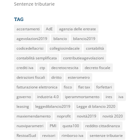
Sentenze tributarie
TAG
accertamenti
AdE
agenzia delle entrate
agevolazioni2019
bilancio
bilancio2019
codicedellacrisi
collegiosindacale
contabilità
contabilità semplificata
contributieagevolazioni
crediti iva
ctp
decretocrescita
decreto fiscale
detrazioni fiscali
diritto
esterometro
fatturazione elettronica
fisco
flat tax
forfettari
governo
industria 4.0
iperammortamento
ires
iva
leasing
leggedibilancio2019
Legge di bilancio 2020
maxiemendamento
noprofit
novità2019
novità 2020
nuoviparametri
PMI
quota100
reddito cittadinanza
RestoalSud
revisori
rimborso iva
sentenze tributarie