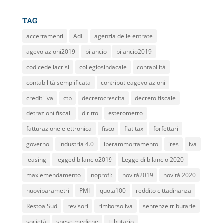
TAG
accertamenti
AdE
agenzia delle entrate
agevolazioni2019
bilancio
bilancio2019
codicedellacrisi
collegiosindacale
contabilità
contabilità semplificata
contributieagevolazioni
crediti iva
ctp
decretocrescita
decreto fiscale
detrazioni fiscali
diritto
esterometro
fatturazione elettronica
fisco
flat tax
forfettari
governo
industria 4.0
iperammortamento
ires
iva
leasing
leggedibilancio2019
Legge di bilancio 2020
maxiemendamento
noprofit
novità2019
novità 2020
nuoviparametri
PMI
quota100
reddito cittadinanza
RestoalSud
revisori
rimborso iva
sentenze tributarie
società
spese mediche
tributario