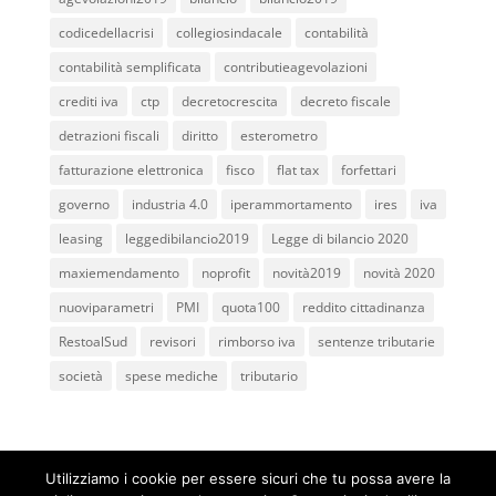
codicedellacrisi
collegiosindacale
contabilità
contabilità semplificata
contributieagevolazioni
crediti iva
ctp
decretocrescita
decreto fiscale
detrazioni fiscali
diritto
esterometro
fatturazione elettronica
fisco
flat tax
forfettari
governo
industria 4.0
iperammortamento
ires
iva
leasing
leggedibilancio2019
Legge di bilancio 2020
maxiemendamento
noprofit
novità2019
novità 2020
nuoviparametri
PMI
quota100
reddito cittadinanza
RestoalSud
revisori
rimborso iva
sentenze tributarie
società
spese mediche
tributario
Utilizziamo i cookie per essere sicuri che tu possa avere la