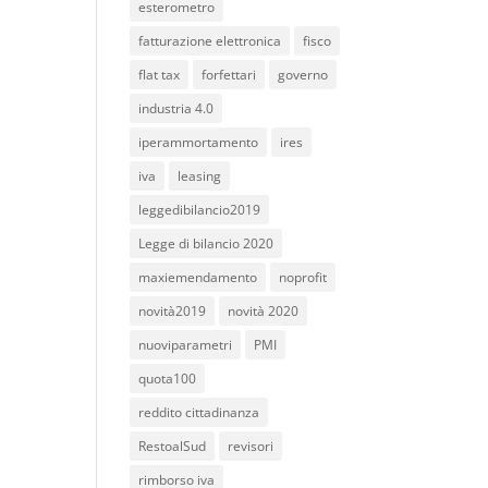
esterometro
fatturazione elettronica
fisco
flat tax
forfettari
governo
industria 4.0
iperammortamento
ires
iva
leasing
leggedibilancio2019
Legge di bilancio 2020
maxiemendamento
noprofit
novità2019
novità 2020
nuoviparametri
PMI
quota100
reddito cittadinanza
RestoalSud
revisori
rimborso iva