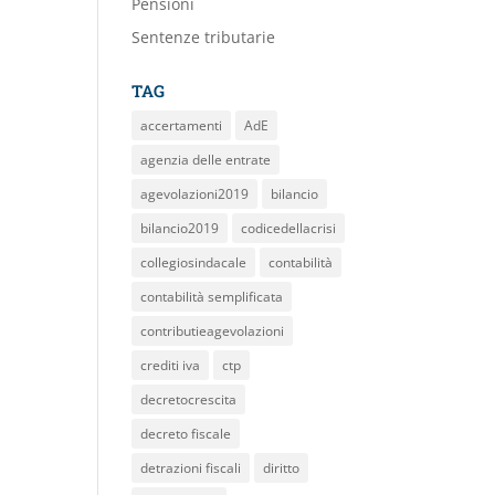
Pensioni
Sentenze tributarie
TAG
accertamenti
AdE
agenzia delle entrate
agevolazioni2019
bilancio
bilancio2019
codicedellacrisi
collegiosindacale
contabilità
contabilità semplificata
contributieagevolazioni
crediti iva
ctp
decretocrescita
decreto fiscale
detrazioni fiscali
diritto