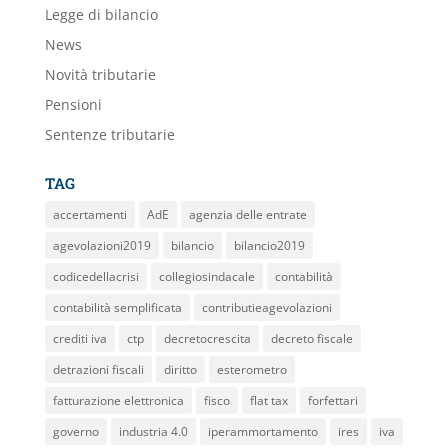
Legge di bilancio
News
Novità tributarie
Pensioni
Sentenze tributarie
TAG
accertamenti
AdE
agenzia delle entrate
agevolazioni2019
bilancio
bilancio2019
codicedellacrisi
collegiosindacale
contabilità
contabilità semplificata
contributieagevolazioni
crediti iva
ctp
decretocrescita
decreto fiscale
detrazioni fiscali
diritto
esterometro
fatturazione elettronica
fisco
flat tax
forfettari
governo
industria 4.0
iperammortamento
ires
iva