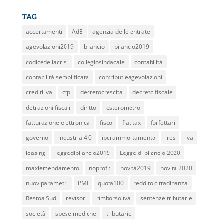
TAG
accertamenti
AdE
agenzia delle entrate
agevolazioni2019
bilancio
bilancio2019
codicedellacrisi
collegiosindacale
contabilità
contabilità semplificata
contributieagevolazioni
crediti iva
ctp
decretocrescita
decreto fiscale
detrazioni fiscali
diritto
esterometro
fatturazione elettronica
fisco
flat tax
forfettari
governo
industria 4.0
iperammortamento
ires
iva
leasing
leggedibilancio2019
Legge di bilancio 2020
maxiemendamento
noprofit
novità2019
novità 2020
nuoviparametri
PMI
quota100
reddito cittadinanza
RestoalSud
revisori
rimborso iva
sentenze tributarie
società
spese mediche
tributario