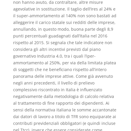
non hanno avuto, da contraltare, altre misure
agevolative in sostituzione. Il taglio dell’Ires al 24% e
il super-ammortamento al 140% non sono bastati ad
alleggerire il carico statale sui redditi delle imprese,
annullando, in questo modo, buona parte degli 8,9
punti percentuali guadagnati dall’Italia nel 2016
rispetto al 2015. Si segnala che tale indicatore non
considera gli altri incentivi previsti dal piano
governativo Industria 4.0, tra i quali l’iper-
ammortamento al 250%, per via della limitata platea
di soggetti che ne beneficiano rispetto all’intero
panorama delle imprese attive. Come già avvenuto
negli anni precedenti, il livello di prelievo
complessivo riscontrato in Italia è influenzato
negativamente dalla metodologia di calcolo relativa
al trattamento di fine rapporto dei dipendenti. Ai
sensi della normativa italiana le somme accantonate
dai datori di lavoro a titolo di TFR sono equiparate ai
contributi previdenziali obbligatori (e quindi incluse
nel Ttcr), invece che essere considerate come