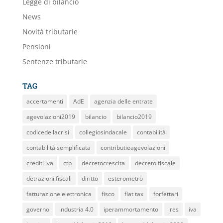
Legge di bilancio
News
Novità tributarie
Pensioni
Sentenze tributarie
TAG
accertamenti
AdE
agenzia delle entrate
agevolazioni2019
bilancio
bilancio2019
codicedellacrisi
collegiosindacale
contabilità
contabilità semplificata
contributieagevolazioni
crediti iva
ctp
decretocrescita
decreto fiscale
detrazioni fiscali
diritto
esterometro
fatturazione elettronica
fisco
flat tax
forfettari
governo
industria 4.0
iperammortamento
ires
iva