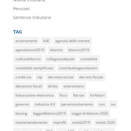
Pensioni
Sentenze tributarie
TAG
accertamenti
AdE
agenzia delle entrate
agevolazioni2019
bilancio
bilancio2019
codicedellacrisi
collegiosindacale
contabilità
contabilità semplificata
contributieagevolazioni
crediti iva
ctp
decretocrescita
decreto fiscale
detrazioni fiscali
diritto
esterometro
fatturazione elettronica
fisco
flat tax
forfettari
governo
industria 4.0
iperammortamento
ires
iva
leasing
leggedibilancio2019
Legge di bilancio 2020
maxiemendamento
noprofit
novità2019
novità 2020